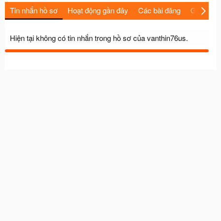
Tin nhắn hồ sơ
Hoạt động gần đây
Các bài đăng
Giới thiệu
Hiện tại không có tin nhắn trong hồ sơ của vanthin76us.