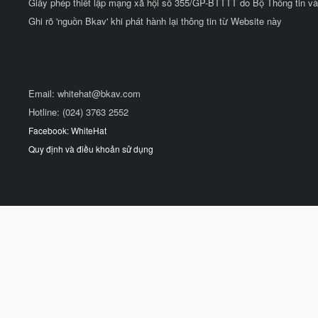
Giấy phép thiết lập mạng xã hội số 355/GP-BTTTT do Bộ Thông tin và
Ghi rõ 'nguồn Bkav' khi phát hành lại thông tin từ Website này
Email:
whitehat@bkav.com
Hotline: (024) 3763 2552
Facebook: WhiteHat
Quy định và điều khoản sử dụng