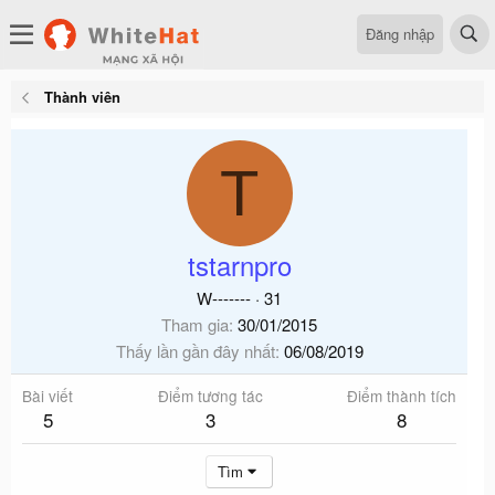
Đăng nhập
Thành viên
T
tstarnpro
W-------
·
31
Tham gia
30/01/2015
Thấy lần gần đây nhất
06/08/2019
Bài viết
Điểm tương tác
Điểm thành tích
5
3
8
Tìm