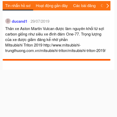
Tin nhắn hồ sơ
Hoạt động gần đây
Các bài đăng
Giới thiệu
ducand1
29/07/2019
D
Thân xe Aston Martin Vulcan được làm nguyên khối từ sợi
carbon giống như siêu xe đình đám One-77. Trọng lượng
của xe được giảm đáng kể nhờ phần
Mitsubishi Triton 2019
http://www.mitsubishi-
trungthuong.com.vn/mitsubishi-triton/mitsubishi-triton-2019/