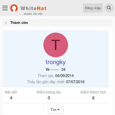
Đăng nhập
Thành viên
T
trongky
W-------
·
34
Tham gia
04/09/2014
Thấy lần gần đây nhất
07/07/2016
Bài viết
Điểm tương tác
Điểm thành tích
4
0
6
Tìm