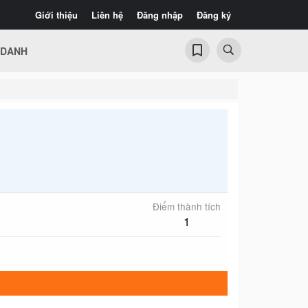
Giới thiệu
Liên hệ
Đăng nhập
Đăng ký
 DANH
Điểm thành tích
1