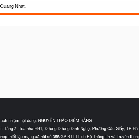
n Quang Nhat.
trách nhiệm nội dung: NGUYỄN THẢO DIỄM HẰNG
hỉ: Tầng 2, Tòa nhà HH1, Đường Dương Đình Nghệ, Phường Cầu Giấy, TP Hà 
phép thiết lập mạng xã hội số 355/GP-BTTTT do Bộ Thông tin và Truyền thôn