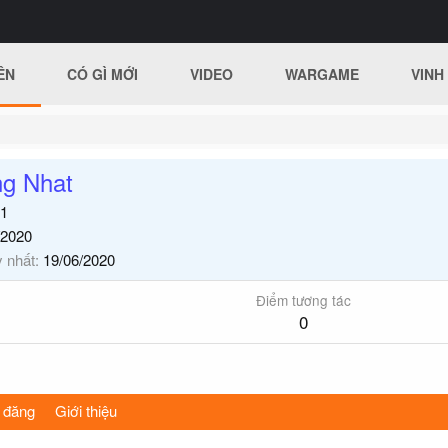
ÊN
CÓ GÌ MỚI
VIDEO
WARGAME
VINH
ng Nhat
1
/2020
y nhất
19/06/2020
Điểm tương tác
0
 đăng
Giới thiệu