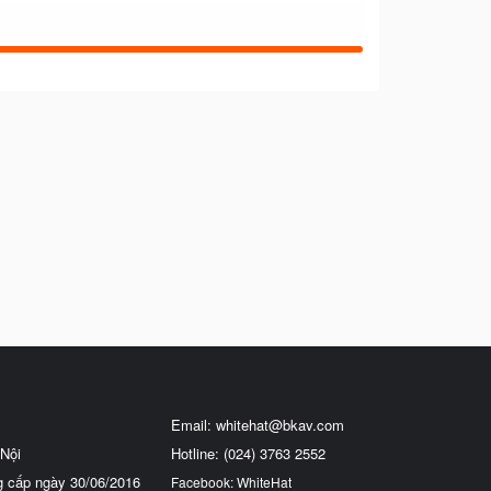
Email:
whitehat@bkav.com
Nội
Hotline: (024) 3763 2552
g cấp ngày 30/06/2016
Facebook: WhiteHat