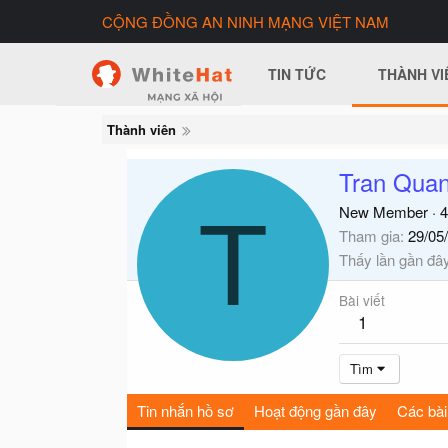
CỘNG ĐỒNG AN NINH MẠNG VIỆT NAM
TIN TỨC
THÀNH VI
Thành viên
Tran Qua
T
New Member
·
4
Tham gia
29/05
Thấy lần gần đâ
Bài viết
1
Tìm
Tin nhắn hồ sơ
Hoạt động gần đây
Các bài