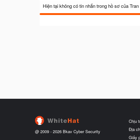
Hiện tại không có tin nhắn trong hồ sơ của Tra
Chịu 
Địa c
@ 2009 -
2026
Bkav Cyber Security
Giấy 