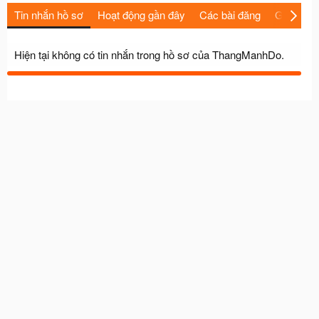
Tin nhắn hồ sơ
Hoạt động gần đây
Các bài đăng
Giới thiệu
Hiện tại không có tin nhắn trong hồ sơ của ThangManhDo.