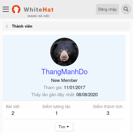
Đăng nhập
Thành viên
ThangManhDo
New Member
Tham gia
11/01/2017
Thấy lần gần đây nhất
08/08/2020
Bài viết
Điểm tương tác
Điểm thành tích
2
1
3
Tìm