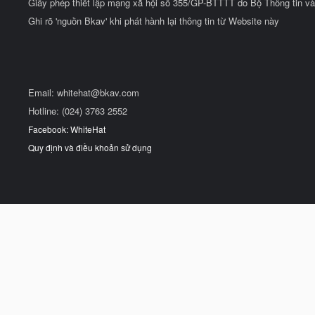
Giấy phép thiết lập mạng xã hội số 355/GP-BTTTT do Bộ Thông tin và
Ghi rõ 'nguồn Bkav' khi phát hành lại thông tin từ Website này
Email:
whitehat@bkav.com
Hotline: (024) 3763 2552
Facebook: WhiteHat
Quy định và điều khoản sử dụng