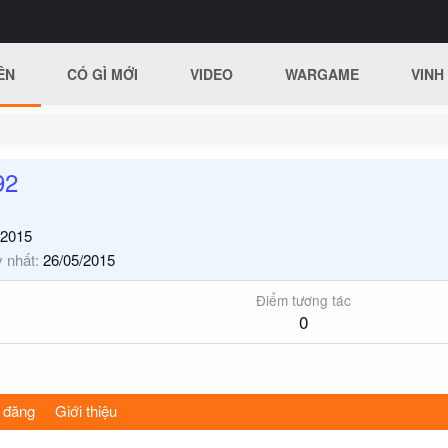
ÊN
CÓ GÌ MỚI
VIDEO
WARGAME
VINH
92
/2015
y nhất
26/05/2015
Điểm tương tác
0
 đăng
Giới thiệu