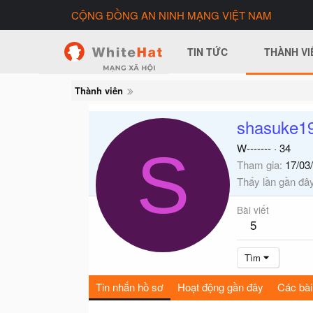
CỘNG ĐỒNG AN NINH MẠNG VIỆT NAM
TIN TỨC
THÀNH VI
Thành viên
shasuke1
S
W-------
·
34
Tham gia
17/03
Thấy lần gần đâ
Bài viết
5
Tìm
Tin nhắn hồ sơ
Hoạt động gần đây
Các bài