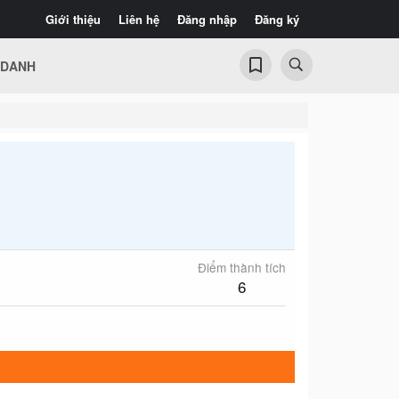
Giới thiệu
Liên hệ
Đăng nhập
Đăng ký
 DANH
Điểm thành tích
6