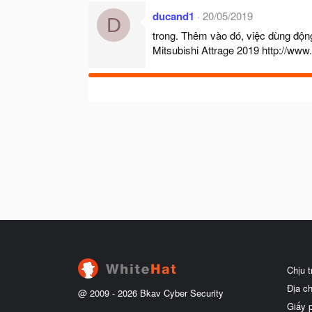
ducand1
20/05/2019
D
trong. Thêm vào đó, việc dùng động
Mitsubishi Attrage 2019
http://www
Chịu 
Địa c
@ 2009 -
2026
Bkav Cyber Security
Giấy 