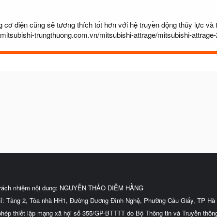
 cơ điện cũng sẽ tương thích tốt hơn với hệ truyền động thủy lực và t
.mitsubishi-trungthuong.com.vn/mitsubishi-attrage/mitsubishi-attrage
trách nhiệm nội dung: NGUYỄN THẢO DIỄM HẰNG
hỉ: Tầng 2, Tòa nhà HH1, Đường Dương Đình Nghệ, Phường Cầu Giấy, TP Hà 
phép thiết lập mạng xã hội số 355/GP-BTTTT do Bộ Thông tin và Truyền thôn