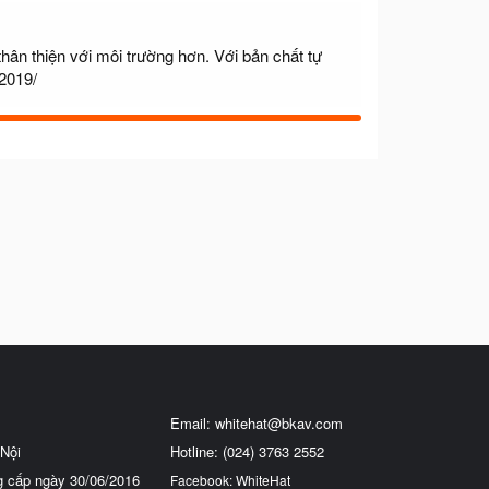
hân thiện với môi trường hơn. Với bản chất tự
-2019/
Email:
whitehat@bkav.com
Nội
Hotline: (024) 3763 2552
g cấp ngày 30/06/2016
Facebook: WhiteHat