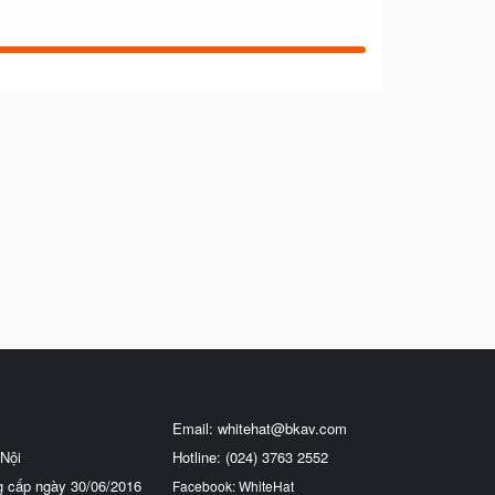
Email:
whitehat@bkav.com
Nội
Hotline: (024) 3763 2552
g cấp ngày 30/06/2016
Facebook: WhiteHat