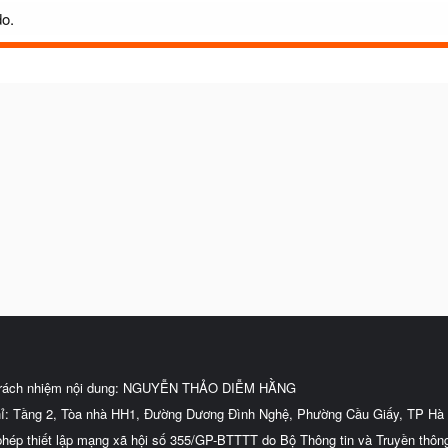
do.
trách nhiệm nội dung: NGUYỄN THẢO DIỄM HẰNG
hỉ: Tầng 2, Tòa nhà HH1, Đường Dương Đình Nghệ, Phường Cầu Giấy, TP Hà 
phép thiết lập mạng xã hội số 355/GP-BTTTT do Bộ Thông tin và Truyền thôn