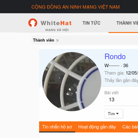
CỘNG ĐỒNG AN NINH MẠNG VIỆT NAM
TIN TỨC
THÀNH VI
Thành viên
Rondo
W-------
·
36
Tham gia
12/05
Thấy lần gần đâ
Bài viết
13
Tìm
Tin nhắn hồ sơ
Hoạt động gần đây
Các bài