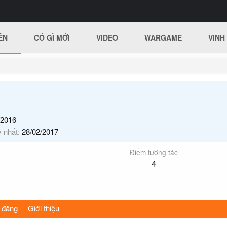
ÊN
CÓ GÌ MỚI
VIDEO
WARGAME
VINH
/2016
y nhất
28/02/2017
Điểm tương tác
4
 đăng
Giới thiệu