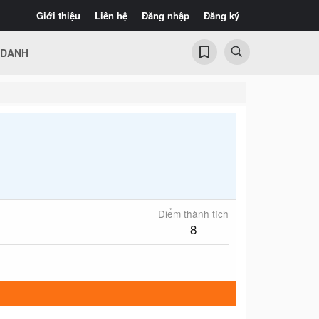
Giới thiệu
Liên hệ
Đăng nhập
Đăng ký
 DANH
Điểm thành tích
8