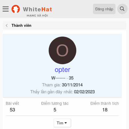
Đăng nhập
Thành viên
O
opter
W-------
·
35
Tham gia
30/11/2014
Thấy lần gần đây nhất
02/02/2023
Bài viết
Điểm tương tác
Điểm thành tích
53
5
18
Tìm