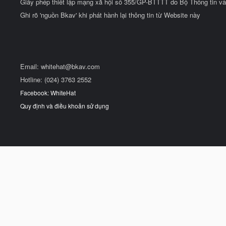
Giấy phép thiết lập mạng xã hội số 355/GP-BTTTT do Bộ Thông tin và
Ghi rõ 'nguồn Bkav' khi phát hành lại thông tin từ Website này
Email:
whitehat@bkav.com
Hotline: (024) 3763 2552
Facebook: WhiteHat
Quy định và điều khoản sử dụng