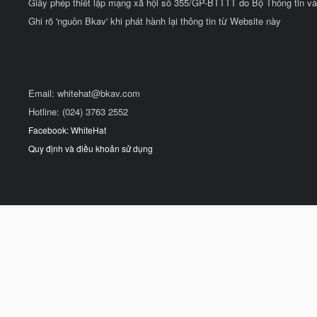
Giấy phép thiết lập mạng xã hội số 355/GP-BTTTT do Bộ Thông tin và
Ghi rõ 'nguồn Bkav' khi phát hành lại thông tin từ Website này
Email:
whitehat@bkav.com
Hotline: (024) 3763 2552
Facebook: WhiteHat
Quy định và điều khoản sử dụng