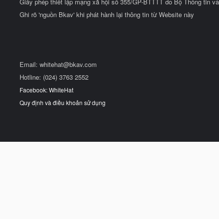
Giấy phép thiết lập mạng xã hội số 355/GP-BTTTT do Bộ Thông tin và
Ghi rõ 'nguồn Bkav' khi phát hành lại thông tin từ Website này
Email:
whitehat@bkav.com
Hotline: (024) 3763 2552
Facebook: WhiteHat
Quy định và điều khoản sử dụng