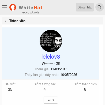
Đăng nhập
Thành viên
lelelov3
W-------
·
38
Tham gia
11/03/2015
Thấy lần gần đây nhất
10/05/2026
Bài viết
Điểm tương tác
Điểm thành tích
35
4
8
Tìm