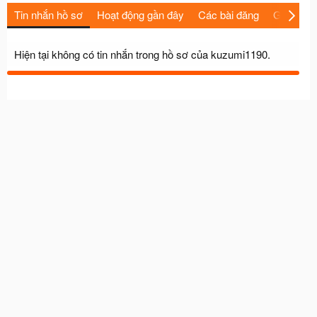
Tin nhắn hồ sơ
Hoạt động gần đây
Các bài đăng
Giới thiệu
Hiện tại không có tin nhắn trong hồ sơ của kuzumi1190.