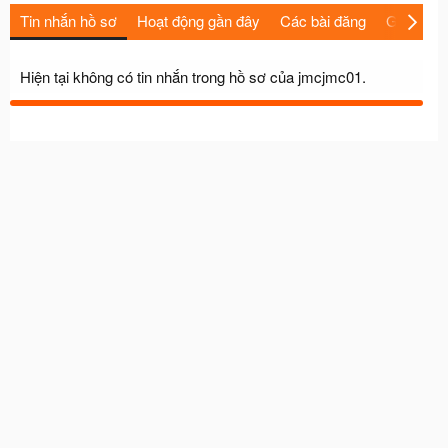
Tin nhắn hồ sơ
Hoạt động gần đây
Các bài đăng
Giới thiệu
Hiện tại không có tin nhắn trong hồ sơ của jmcjmc01.