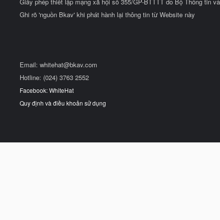
Giấy phép thiết lập mạng xã hội số 355/GP-BTTTT do Bộ Thông tin và
Ghi rõ 'nguồn Bkav' khi phát hành lại thông tin từ Website này
Email:
whitehat@bkav.com
Hotline: (024) 3763 2552
Facebook: WhiteHat
Quy định và điều khoản sử dụng