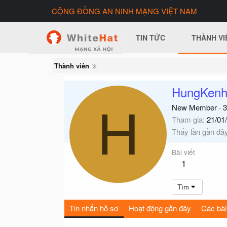
CỘNG ĐỒNG AN NINH MẠNG VIỆT NAM
TIN TỨC
THÀNH VI
Thành viên
HungKen
H
New Member
·
3
Tham gia
21/01
Thấy lần gần đâ
Bài viết
1
Tìm
Tin nhắn hồ sơ
Hoạt động gần đây
Các bài