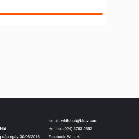
Email:
whitehat@bkav.com
Nội
Hotline: (024) 3763 2552
g cấp ngày 30/06/2016
Facebook: WhiteHat