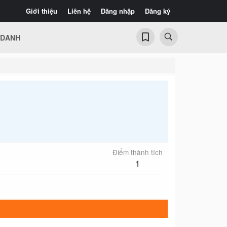
Giới thiệu
Liên hệ
Đăng nhập
Đăng ký
 DANH
Điểm thành tích
1