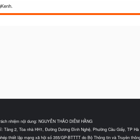
gKenh.
trách nhiệm nội dung: NGUYỄN THẢO DIỄM HẰNG
hỉ: Tầng 2, Tòa nhà HH1, Đường Dương Đình Nghệ, Phường Cầu Giấy, TP Hà 
phép thiết lập mạng xã hội số 355/GP-BTTTT do Bộ Thông tin và Truyền thôn