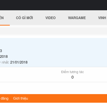
ÊN
CÓ GÌ MỚI
VIDEO
WARGAME
VINH
h
3
/2018
y nhất
21/01/2018
Điểm tương tác
0
 đăng
Giới thiệu