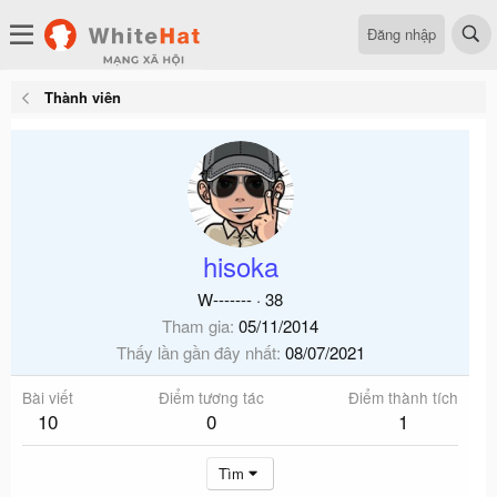
Đăng nhập
Thành viên
hisoka
W-------
·
38
Tham gia
05/11/2014
Thấy lần gần đây nhất
08/07/2021
Bài viết
Điểm tương tác
Điểm thành tích
10
0
1
Tìm