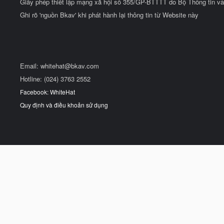
Giấy phép thiết lập mạng xã hội số 355/GP-BTTTT do Bộ Thông tin và
Ghi rõ 'nguồn Bkav' khi phát hành lại thông tin từ Website này
Email:
whitehat@bkav.com
Hotline: (024) 3763 2552
Facebook: WhiteHat
Quy định và điều khoản sử dụng