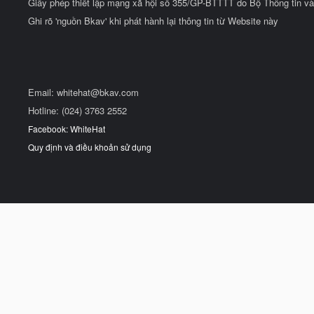
Giấy phép thiết lập mạng xã hội số 355/GP-BTTTT do Bộ Thông tin và
Ghi rõ 'nguồn Bkav' khi phát hành lại thông tin từ Website này
Email:
whitehat@bkav.com
Hotline: (024) 3763 2552
Facebook: WhiteHat
Quy định và điều khoản sử dụng