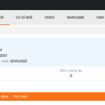
ÊN
CÓ GÌ MỚI
VIDEO
WARGAME
VINH
4
/2021
y nhất
20/03/2022
Điểm tương tác
0
 đăng
Giới thiệu