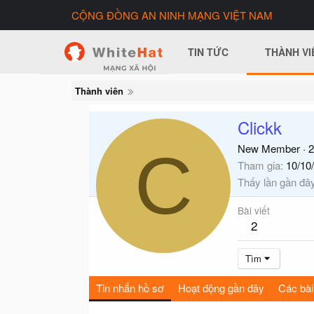
CỘNG ĐỒNG AN NINH MẠNG VIỆT NAM
TIN TỨC
THÀNH VI
Thành viên
Clickk
C
New Member
·
2
Tham gia
10/10
Thấy lần gần đâ
Bài viết
2
Tìm
Tin nhắn hồ sơ
Hoạt động gần đây
Các bài