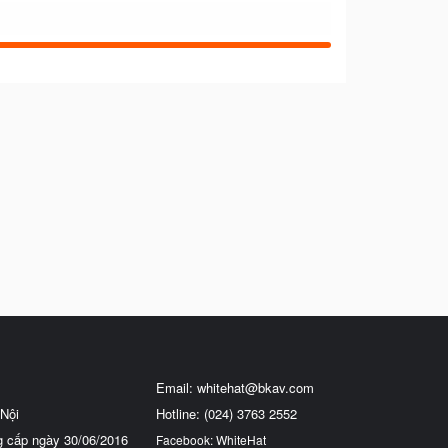
Email:
whitehat@bkav.com
Nội
Hotline: (024) 3763 2552
g cấp ngày 30/06/2016
Facebook: WhiteHat