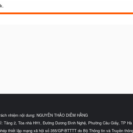
k.
trách nhiệm nội dung: NGUYỄN THẢO DIỄM HẰNG
hỉ: Tầng 2, Tòa nhà HH1, Đường Dương Đình Nghệ, Phường Cầu Giấy, TP Hà 
phép thiết lập mạng xã hội số 355/GP-BTTTT do Bộ Thông tin và Truyền thôn