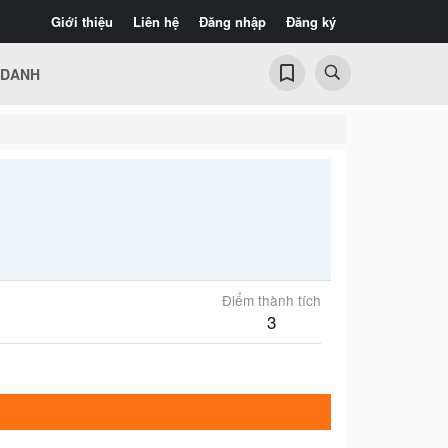
Giới thiệu
Liên hệ
Đăng nhập
Đăng ký
 DANH
Điểm thành tích
3