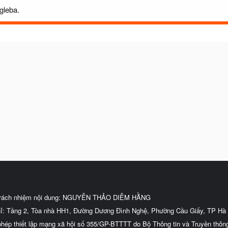
gleba.
trách nhiệm nội dung: NGUYỄN THẢO DIỄM HẰNG
hỉ: Tầng 2, Tòa nhà HH1, Đường Dương Đình Nghệ, Phường Cầu Giấy, TP Hà 
phép thiết lập mạng xã hội số 355/GP-BTTTT do Bộ Thông tin và Truyền thôn