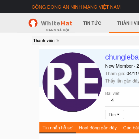
CỘNG ĐỒNG AN NINH MẠNG VIỆT NAM
TIN TỨC
THÀNH VI
Thành viên
chungleba
New Member
·
2
Tham gia
04/11
Thấy lần gần đâ
Bài viết
4
Tìm
Tin nhắn hồ sơ
Hoạt động gần đây
Các bài