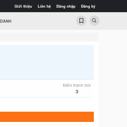
Giới thiệu
Liên hệ
Đăng nhập
Đăng ký
 DANH
Điểm thành tích
3