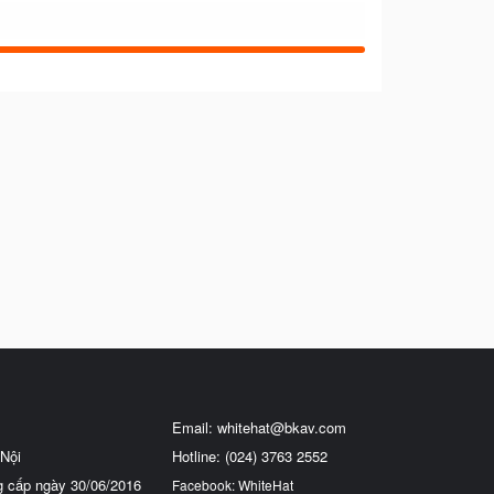
Email:
whitehat@bkav.com
Nội
Hotline: (024) 3763 2552
g cấp ngày 30/06/2016
Facebook: WhiteHat