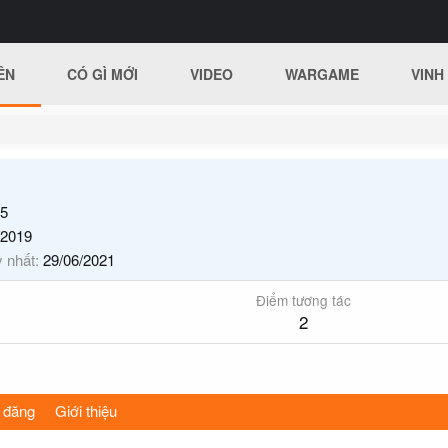
ÊN
CÓ GÌ MỚI
VIDEO
WARGAME
VINH
5
/2019
y nhất
29/06/2021
Điểm tương tác
2
 đăng
Giới thiệu