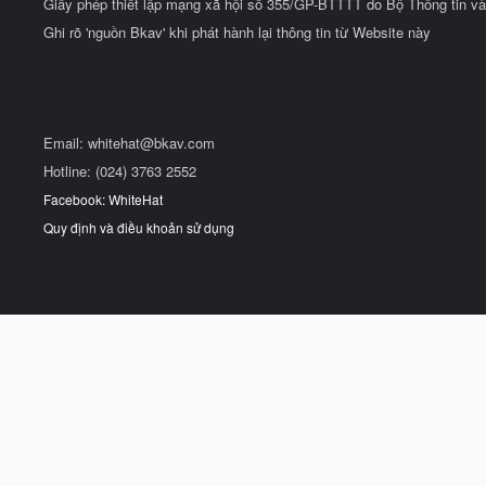
Giấy phép thiết lập mạng xã hội số 355/GP-BTTTT do Bộ Thông tin và
Ghi rõ 'nguồn Bkav' khi phát hành lại thông tin từ Website này
Email:
whitehat@bkav.com
Hotline: (024) 3763 2552
Facebook: WhiteHat
Quy định và điều khoản sử dụng