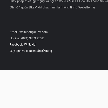
Giấy phép thiết lập mạng xã hội số 355/GP-BTTTT do Bộ Thông tin và
Ghi rõ 'nguồn Bkav' khi phát hành lại thông tin từ Website này
Email:
whitehat@bkav.com
Hotline: (024) 3763 2552
Facebook: WhiteHat
Quy định và điều khoản sử dụng