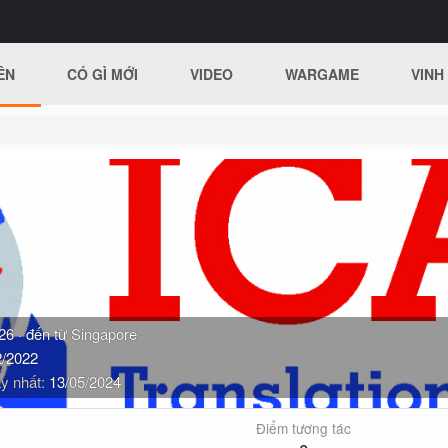
ÊN
CÓ GÌ MỚI
VIDEO
WARGAME
VINH
26
·
đến từ
Singapore
2/2022
y nhất
13/05/2024
Điểm tương tác