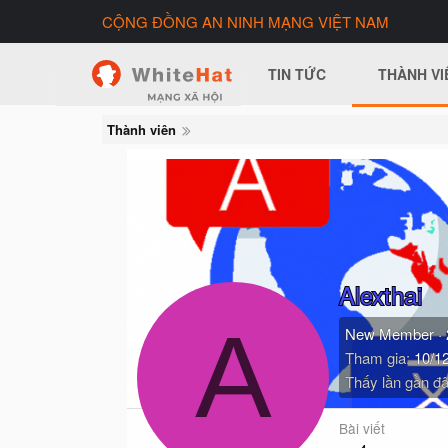
CỘNG ĐỒNG AN NINH MẠNG VIỆT NAM
TIN TỨC
THÀNH VI
Thành viên
Alexthai
A
New Member
·
Tham gia
10/1
Thấy lần gần đâ
Bài viết