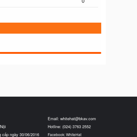
0
Email:
whitehat@bkav.com
Nội
Hotline: (024) 3763 2552
g cấp ngày 30/06/2016
Facebook: WhiteHat