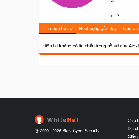
4
Tìm
Tin nhắn hồ sơ
Hoạt động gần đây
Các bài
Hiện tại không có tin nhắn trong hồ sơ của Alext
Chịu 
Địa c
@ 2009 -
2026
Bkav Cyber Security
Giấy 