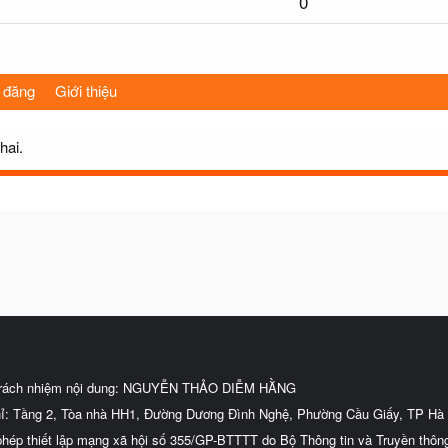
0
 đăng
Giới thiệu
hai.
trách nhiệm nội dung: NGUYỄN THẢO DIỄM HẰNG
hỉ: Tầng 2, Tòa nhà HH1, Đường Dương Đình Nghệ, Phường Cầu Giấy, TP Hà 
phép thiết lập mạng xã hội số 355/GP-BTTTT do Bộ Thông tin và Truyền thôn