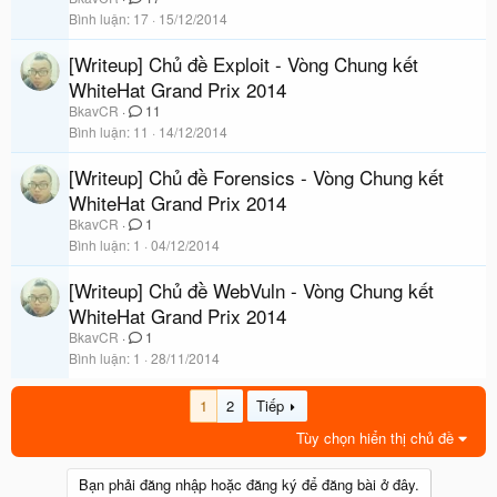
Bình luận
17
15/12/2014
[Writeup] Chủ đề Exploit - Vòng Chung kết
WhiteHat Grand Prix 2014
BkavCR
11
Bình luận
11
14/12/2014
[Writeup] Chủ đề Forensics - Vòng Chung kết
WhiteHat Grand Prix 2014
BkavCR
1
Bình luận
1
04/12/2014
[Writeup] Chủ đề WebVuln - Vòng Chung kết
WhiteHat Grand Prix 2014
BkavCR
1
Bình luận
1
28/11/2014
1
2
Tiếp
Tùy chọn hiển thị chủ đề
Bạn phải đăng nhập hoặc đăng ký để đăng bài ở đây.