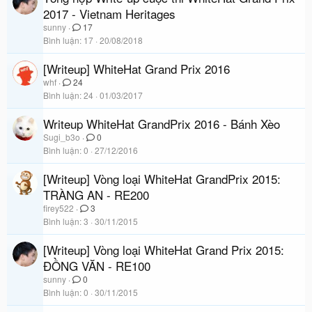
2017 - Vietnam Heritages
sunny
17
Bình luận
17
20/08/2018
[Writeup] WhiteHat Grand Prix 2016
whf
24
Bình luận
24
01/03/2017
Writeup WhiteHat GrandPrix 2016 - Bánh Xèo
Sugi_b3o
0
Bình luận
0
27/12/2016
[Writeup] Vòng loại WhiteHat GrandPrix 2015:
TRÀNG AN - RE200
firey522
3
Bình luận
3
30/11/2015
[Writeup] Vòng loại WhiteHat Grand Prix 2015:
ĐỒNG VĂN - RE100
sunny
0
Bình luận
0
30/11/2015